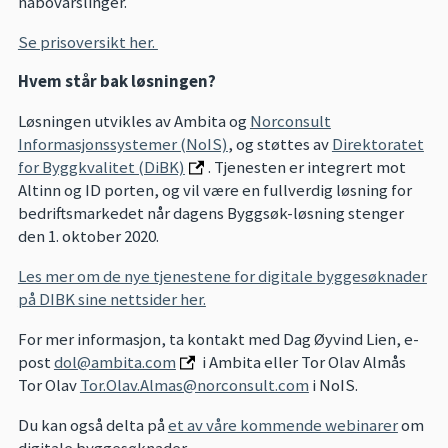
nabovarslinger.
Se prisoversikt her.
Hvem står bak løsningen?
Løsningen utvikles av Ambita og
Norconsult
Informasjonssystemer (NoIS)
, og støttes av
Direktoratet
for Byggkvalitet (DiBK)
. Tjenesten er integrert mot
Altinn og ID porten, og vil være en fullverdig løsning for
bedriftsmarkedet når dagens Byggsøk-løsning stenger
den 1. oktober 2020.
Les mer om de nye tjenestene for digitale byggesøknader
på DIBK sine nettsider her.
For mer informasjon, ta kontakt med Dag Øyvind Lien, e-
post
dol@ambita.com
i Ambita eller Tor Olav Almås
Tor Olav
Tor.Olav.Almas@norconsult.com
i NoIS.
Du kan også delta på
et av våre kommende webinarer
om
digitale byggesøknader.