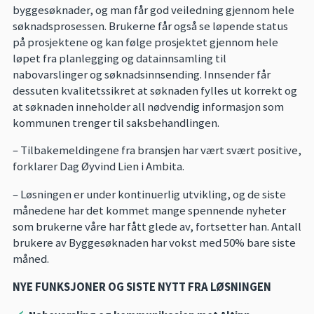
byggesøknader, og man får god veiledning gjennom hele
søknadsprosessen. Brukerne får også se løpende status
på prosjektene og kan følge prosjektet gjennom hele
løpet fra planlegging og datainnsamling til
nabovarslinger og søknadsinnsending. Innsender får
dessuten kvalitetssikret at søknaden fylles ut korrekt og
at søknaden inneholder all nødvendig informasjon som
kommunen trenger til saksbehandlingen.
– Tilbakemeldingene fra bransjen har vært svært positive,
forklarer Dag Øyvind Lien i Ambita.
– Løsningen er under kontinuerlig utvikling, og de siste
månedene har det kommet mange spennende nyheter
som brukerne våre har fått glede av, fortsetter han. Antall
brukere av Byggesøknaden har vokst med 50% bare siste
måned.
NYE FUNKSJONER OG SISTE NYTT FRA LØSNINGEN