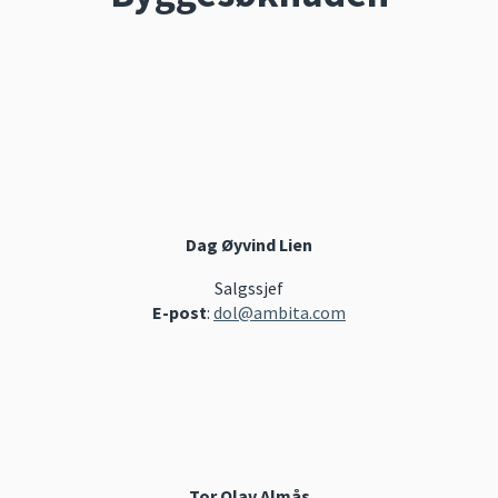
Dag Øyvind Lien
Salgssjef
E-post
:
dol@ambita.com
Tor Olav Almås