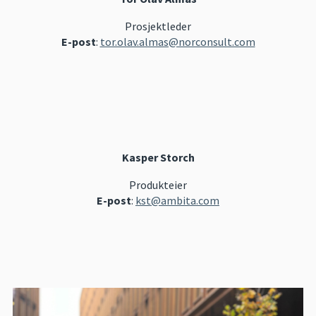
Prosjektleder
E-post
:
tor.olav.almas@norconsult.com
Kasper Storch
Produkteier
E-post
:
kst@ambita.com