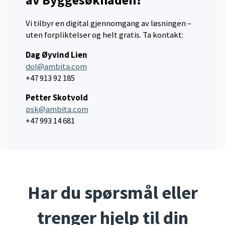
Vi tilbyr en digital gjennomgang av løsningen –
uten forpliktelser og helt gratis. Ta kontakt:
Dag Øyvind Lien
dol@ambita.com
+47 913 92 185
Petter Skotvold
psk@ambita.com
+47 993 14 681
Har du spørsmål eller
trenger hjelp til din