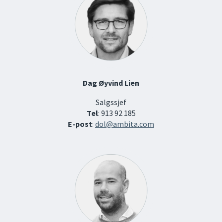
Dag Øyvind Lien
Salgssjef
Tel
: 913 92 185
E-post
:
dol@ambita.com