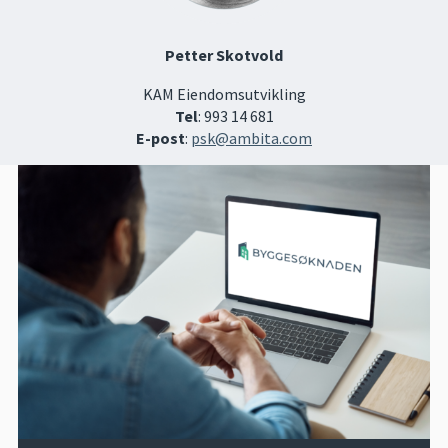
Petter Skotvold
KAM Eiendomsutvikling
Tel
: 993 14 681
E-post
:
psk@ambita.com