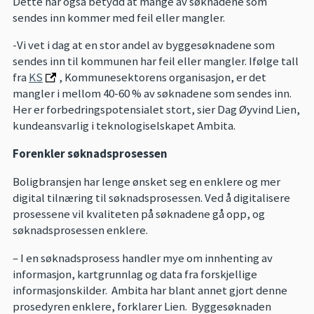
Dette har også betydd at mange av søknadene som
sendes inn kommer med feil eller mangler.
-Vi vet i dag at en stor andel av byggesøknadene som
sendes inn til kommunen har feil eller mangler. Ifølge tall
fra
KS
, Kommunesektorens organisasjon, er det
mangler i mellom 40-60 % av søknadene som sendes inn.
Her er forbedringspotensialet stort, sier Dag Øyvind Lien,
kundeansvarlig i teknologiselskapet Ambita.
Forenkler søknadsprosessen
Boligbransjen har lenge ønsket seg en enklere og mer
digital tilnæring til søknadsprosessen. Ved å digitalisere
prosessene vil kvaliteten på søknadene gå opp, og
søknadsprosessen enklere.
– I en søknadsprosess handler mye om innhenting av
informasjon, kartgrunnlag og data fra forskjellige
informasjonskilder. Ambita har blant annet gjort denne
prosedyren enklere, forklarer Lien. Byggesøknaden