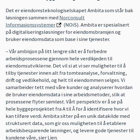
Det er eiendomsteknologiselskapet Ambita som står bak
løsningen sammen med
Norconsult
Informasjonssystemer
(NOiS). Ambita er spesialisert
på digitaliseringsløsninger for eiendomsbransjen og
bruker eiendomsdata som base i sine tjenester.
– Vår ambisjon på litt lengre sikt er å forbedre
arbeidsprosessene gjennom hele verdikjeden til
eiendomsutviklerne. Det vil si at vi ser muligheter til å
tilby tjenester innen alt fra tomteanalyse, forvaltning,
drift og vedlikehold, og helt til eiendommen selges. Vi
samarbeider tett med våre kunder og analyserer hvordan
de bruker eiendomsdata i sine arbeidsmetoder, slik at
prosessene flyter sømløst. Vårt perspektiv er å se på
hele byggeprosjektet fra A til Å for å identifisere hvor vi
kan tilføre verdi. Ambita sitter på en unik datakilde med
strukturert data, som gir oss muligheten til å etablere
arbeidsbesparende løsninger, og levere gode tjenester til
kundene våre, sier Lien.