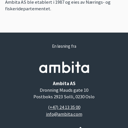
Ambita AS ble etablert i 1987 og eies av Nærings- og
fiskeridepartementet.
En løsning fra
Ambita AS
Dronning Mauds gate 10
Postboks 2923 Solli, 0230 Oslo
(+47) 24 13 35 00
info@ambita.com