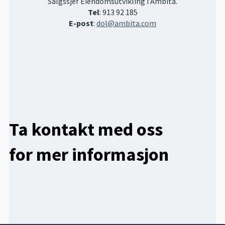
Salgssjef Eiendomsutvikling i Ambita.
Tel
: 913 92 185
E-post
:
dol@ambita.com
Ta kontakt med oss
for mer informasjon