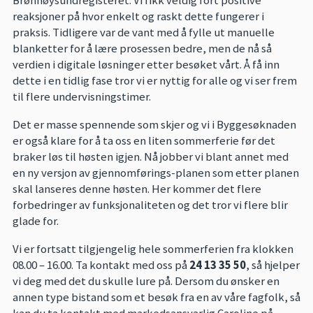
Brønnøysundregisteret. Vi fikk veldig fort positive
reaksjoner på hvor enkelt og raskt dette fungerer i
praksis. Tidligere var de vant med å fylle ut manuelle
blanketter for å lære prosessen bedre, men de nå så
verdien i digitale løsninger etter besøket vårt. Å få inn
dette i en tidlig fase tror vi er nyttig for alle og vi ser frem
til flere undervisningstimer.
Det er masse spennende som skjer og vi i Byggesøknaden
er også klare for å ta oss en liten sommerferie før det
braker løs til høsten igjen. Nå jobber vi blant annet med
en ny versjon av gjennomførings-planen som etter planen
skal lanseres denne høsten. Her kommer det flere
forbedringer av funksjonaliteten og det tror vi flere blir
glade for.
Vi er fortsatt tilgjengelig hele sommerferien fra klokken
08.00 – 16.00. Ta kontakt med oss på
24 13 35 50
, så hjelper
vi deg med det du skulle lure på. Dersom du ønsker en
annen type bistand som et besøk fra en av våre fagfolk, så
kan du ta kontakt med markedsansvarlig Caroline på