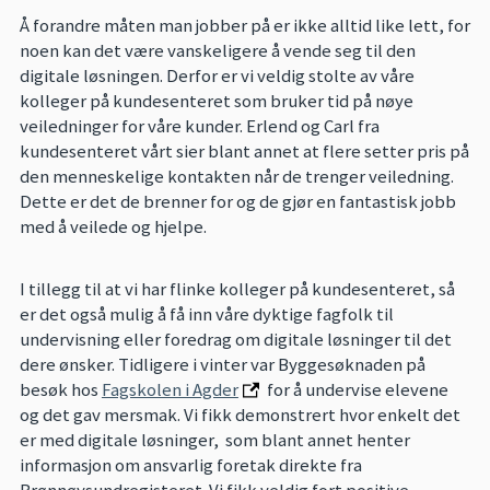
Å forandre måten man jobber på er ikke alltid like lett, for
noen kan det være vanskeligere å vende seg til den
digitale løsningen. Derfor er vi veldig stolte av våre
kolleger på kundesenteret som bruker tid på nøye
veiledninger for våre kunder. Erlend og Carl fra
kundesenteret vårt sier blant annet at flere setter pris på
den menneskelige kontakten når de trenger veiledning.
Dette er det de brenner for og de gjør en fantastisk jobb
med å veilede og hjelpe.
I tillegg til at vi har flinke kolleger på kundesenteret, så
er det også mulig å få inn våre dyktige fagfolk til
undervisning eller foredrag om digitale løsninger til det
dere ønsker. Tidligere i vinter var Byggesøknaden på
besøk hos
Fagskolen i Agder
for å undervise elevene
og det gav mersmak. Vi fikk demonstrert hvor enkelt det
er med digitale løsninger, som blant annet henter
informasjon om ansvarlig foretak direkte fra