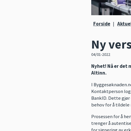
Forside
|
Aktue
Ny ver
04/01-2022
Nyhet! Nå er det 
Altinn.
I Byggesøknaden.no 
Kontaktperson logg
BankID. Dette gjør 
behov for å tildele 
Prosessen for å hen
trenger å autentiser
for signering av er