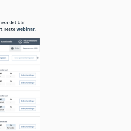
vor det blir
rt neste
webina
r.