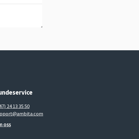
undeservice
47) 24 13 35 50
pport@ambita.com
 oss