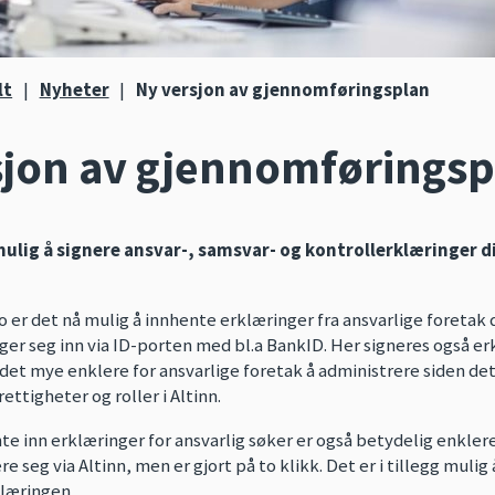
lt
|
Nyheter
|
Ny versjon av gjennomføringsplan
sjon av gjennomføringsp
mulig å signere ansvar-, samsvar- og kontrollerklæringer d
er det nå mulig å innhente erklæringer fra ansvarlige foretak d
er seg inn via ID-porten med bl.a BankID. Her signeres også e
det mye enklere for ansvarlige foretak å administrere siden det
rettigheter og roller i Altinn.
te inn erklæringer for ansvarlig søker er også betydelig enkler
e seg via Altinn, men er gjort på to klikk. Det er i tillegg mulig 
klæringen.