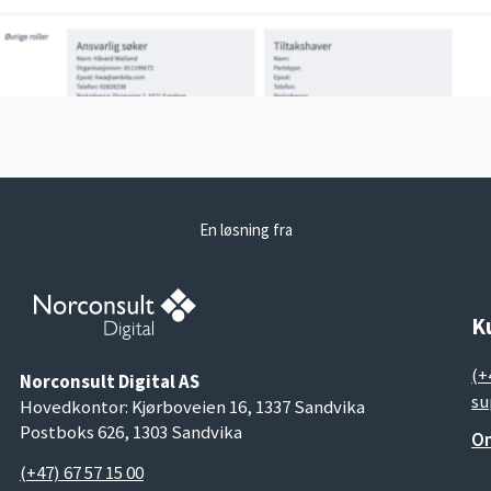
En løsning fra
K
(+
Norconsult Digital AS
su
Hovedkontor: Kjørboveien 16, 1337 Sandvika
Postboks 626, 1303 Sandvika
Om
(+47) 67 57 15 00