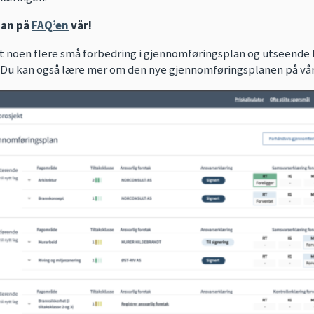
dan på
FAQ’en
vår!
rt noen flere små forbedring i gjennomføringsplan og utseende h
s. Du kan også lære mer om den nye gjennomføringsplanen på vå