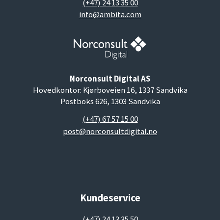
(+47) 24 13 35 00
info@ambita.com
Norconsult Digital AS
Hovedkontor: Kjørboveien 16, 1337 Sandvika
Postboks 626, 1303 Sandvika
(+47) 67 57 15 00
post@norconsultdigital.no
Kundeservice
(+47) 24 13 35 50