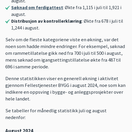
august.
Søknad om ferdigattest
: Økte fra 1,115 i juli til 1,921 i
august.
Distribusjon av kontrollerklæring
: Økte fra 678 i juli til
1,244 i august.
Selv om de fleste kategoriene viste en økning, var det
noen som hadde mindre endringer. For eksempel, søknad
om rammetillatelse gikk ned fra 700 i juli til 500 i august,
mens søknad om igangsettingstillatelse økte fra 487 til
696 i samme periode.
Denne statistikken viser en generell økning i aktivitet
gjennom Fellestjenester BYGG i august 2024, noe som kan
indikere en oppsving i bygge- og anleggsprosjekter over
hele landet.
Se tabeller for månedlig statistikk juli og august
nedenfor:
August 2024